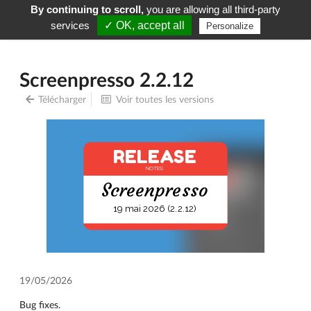
By continuing to scroll,
you are allowing all third-party
Screenpresso
Menu
services
✓ OK, accept all
Personalize
Screenpresso 2.2.12
Télécharger
Voir toutes les versions
RELEASE
NOTES
Screenpresso
19 mai 2026 (2.2.12)
19/05/2026
Bug fixes.