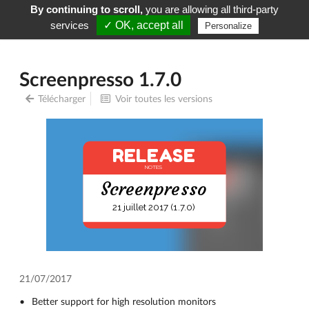
By continuing to scroll,
you are allowing all third-party
Screenpresso
Menu
services
✓ OK, accept all
Personalize
Screenpresso 1.7.0
Télécharger
Voir toutes les versions
RELEASE
NOTES
Screenpresso
21 juillet 2017 (1.7.0)
21/07/2017
Better support for high resolution monitors