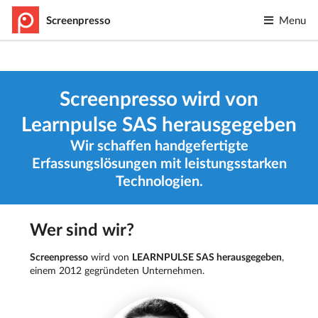
Screenpresso
Menu
Screenpresso wird von
Learnpulse SAS herausgegeben
Wir schaffen handgefertigte
Erfassungslösungen mit leistungsstarken
Technologien.
Wer sind wir?
Screenpresso
wird von
LEARNPULSE SAS herausgegeben
,
einem 2012 gegründeten Unternehmen.